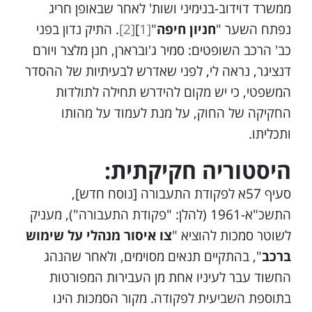
ממשרד דוידוב-בנימיני ושות' לאחר שבאופן חריג
נפתח השער "
חניון חיפה
"
[1
]
[2]
. התיק נדון בפני
כב' הרכב השופטים: סמיר ג'וברארן, חנן מלצר ויורם
דנציגר, נראה לי, לפני שאדרש לבעיתיות של ההסדר
המשפטי, כי יש מקום להידרש תחילה לתולדות
החקיקה של החוק, על מנת לעמוד על מהותו
ותכליתו.
היסטוריה חקיקתית:
סעיף 57א לפקודת התעבורה [נוסח חדש],
התשכ"א-1961 (להלן: "פקודת התעבורה"), מעניק
לשוטר סמכות להוציא "
צו איסור מנהלי על שימוש
ברכב
", בהתקיים תנאים מסוימים, ולאחר שהנהג
החשוד עבר לעיניו אחת מן העבירות המפורטות
בתוספת השביעית לפקודה. מקור הסמכות הינו