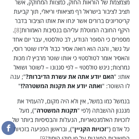
מצמצמת של הוראות החוק, כמצוות המחוקק, אשר
תציב לציבור בישראל רף מציאותי וריאלי, תוך קביעת
קריטריונים ברורים אשר ינחו את אותו הציבור בדבר
היקף החובה המוטלת עליהם בנסיבות האמורות
[8]
.
מספרים כי הסופר הנודע, לב טולסטוי, עבר יום אחד
על גשר, והנה הוא רואה אסיר כבול ולידו שוטר רוסי,
והאסיר אומר לטולסטוי כי אותו שוטר מרביץ לו מכות
נמרצות; ניגש טולסטוי – לפי סגנונו – לשוטר ושואל
אותו: "
האם יודע אתה את עשרת הדיברות?
"; ענה
לו השוטר: "
ואתה יודע את תקנות המשטרה?!
"
בנמשל כמו במשל, אין ולא היה מקום, להעמיד את
מנגנון ההשבתה (לפי "
תקנות המשטרה
"), מעל
לזכויות האלמנטאריות, הנעלות והבסיסיות ביותר של
כל אדם ("
זכויות הקניין
"), ובראשן הפגיעה בזכויות
החשובות המוגנות על פי חוקי היסוד
[9]
.