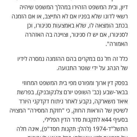
דיון, ובית המשפט הזהירו במהלך המשפט שיהיה
רשאי לדונו שלא בפניו אם לא התייצב, או אם הזמנה
בכתב הומצאה לו, שלא באמצעות סניגורו, וכן
לסניגורו, אם יש לו סניגור, וצויינה בה האזהרה
האמורה".
כלל זה חל גם במקרים בהם ההזמנה נמסרה לידיו
של הנהג על ידי שוטר התנועה.
בפסק דין ארוך ומפורט מפי בית המשפט המחוזי
בבאר-שבע (כב' השופט יורם צלנקובניק), בפרשת
איאד משארקה, נקבע לאחר ניתוח דקדקני היורד
לשיטין של הוראות החוק, כי "חזקת המסירה" המצויה
בסעיף 44א לתקנות סדר הדין הפלילי,
התשל"ד-1974 (להלן: תקנות חסד"פ), אינה חלה