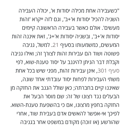
"כשעבירה אחת מכילה יסודות א', יכולה העבירה
השניה להכיל יסודות א'+ב', וגם לזה ייקרא 'זהות
מעשים'. אולם כאשר בעבירה הראשונה קיימים
יסודות א'+ב', ובשניה יסודות א'+ג', זאת איננה זהות
המעשים, כמשמעותו בסעיף
21
. למשל, גניבה
פשוטה ושוד הם עבירות זהות לצורך זה; ואילו גניבה
וקבלת דבר הניתן להיגנב על יסוד טענת-שוא, לפי
סעיף 301
, אינן עבירות זהות, מפני שיש בכל אחת
משתי העבירות לפחות יסוד עובדתי אחד שונה,
שאיננו קיים בחברתה; כאן שולל הגנב את החזקה מן
הבעלים נגד רצונו של זה: שם מוסר הבעל את
החזקה בחפץ מרצונו, אם כי בהשפעת טענת-השוא.
לפיכך אי-אפשר להאשים אדם בעבירת שוד, אחרי
שהורשע (או זוכה) מקודם במשפט אחר בגניבה