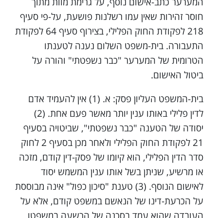
המערער כתב-אישום נוסף, על גרימת מוות מתוך
חוסר זהירות שאין עמו רשלנות פושעת, על-פי סעיף
218 לפקודת החוק הפלילי, בצירוף סעיף 64 לפקודת
התעבורה. בית-משפט השלום נענה לטענתו
הטרומית של המערער "כבר נשפטתי" והורה על
ביטול האישום.
בית-המשפט העליון פסק: א. (1) אין להעמיד אדם
לדין פלילי באותו ענין יותר מאשר פעם אחת. (2)
יסודה של הטענה "כבר נשפטתי", שביטויה בסעיף
21 לפקודת החוק הפלילי ולאחר מכן בסעיף 2 לחוק
סדר הדין הפלילי, הוא קיומו של פסק-דין קודם, מזכה
או מרשיע, שניתן בשל אותו ענין המשמש יסוד
לאישום הנוסף. (3) טענת "סיכון כפול" אינה מבוססת
על הכרעת-דינו של הנאשם במשפט קודם, אלא על
העובדה שהוא עמד בסכנה של הרשעה במשפטו