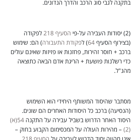
בתקנה לגבי סוג הרכב והדרך הנדונים.
(2) יסודות העבירה על-פי
הסעיף 218
לפקודה
(בצירוף הסעיף
64
) ל
פקודת התעבורה
) הם: שימוש
ברכב + חוסר זהירות, פחזנות או פזיזות שאינם עולים
כדי רשלנות פושעת + הריגת אדם הבאה כתוצאה
מהנ"ל.
מסתבר שהיסוד המשותף היחידי הוא השימוש
(הנסיעה) ברכב כל היסודות האחרים הם שונים.
היסוד האחר הדרוש בשביל עבירה על התקנה
54(א)
(2)
– מהירות העולה על המכסימום הקבוע בחוק –
אינו מהווה יסוד הדרוש לעבירה על
הסעיף 218