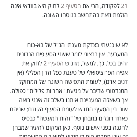
21
לפקודה, הרי את
הסעיף 2
לחוק היא בוודאי אינה
הולמת וזאת בהתחשב בנוסחו השונה.
לא שוכנעתי בצדקת טענתו הנ"ל של בא-כוח
המערער. אין ברצוני לומר ששני הסעיפים הנדונים
זהים בכל. כך, למשל, מדגיש
הסעיף 2
לחוק את
אפיה הפרוציסואלי של טענת כפל הדין הפלילי (אין
דנים אדם), לעומת התפישה השונה של המחוקק
המנדטורי שדיבר על מניעת "אחריות פלילית" כפולה.
אך בשאלה המעניינת אותנו בשלב זה אינני רואה
שוני בין הסעיף החדש לעומת הסעיף הקודם; שניהם
כאחד דוגלים במבחן של "זהות המעשה" כבסיס
להגנה בפני אישום נוסף. כאן המקום להעיר שמבחן
זה אינו המבחן היחידי הידוע לתיאוריה המשפטית,