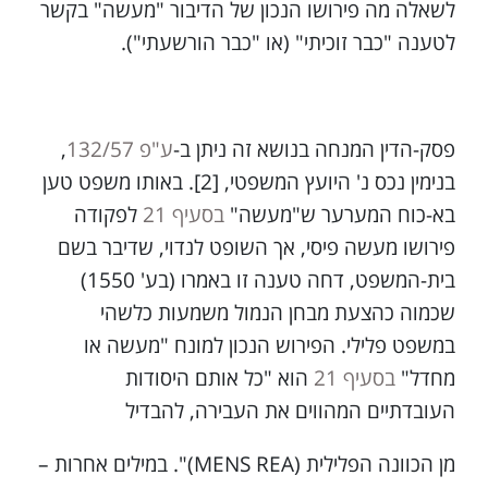
לשאלה מה פירושו הנכון של הדיבור "מעשה" בקשר
לטענה "כבר זוכיתי" (או "כבר הורשעתי").
פסק-הדין המנחה בנושא זה ניתן ב-
ע"פ 132/57
,
בנימין נכס נ' היועץ המשפטי, [2]. באותו משפט טען
בא-כוח המערער ש"מעשה"
בסעיף 21
לפקודה
פירושו מעשה פיסי, אך השופט לנדוי, שדיבר בשם
בית-המשפט, דחה טענה זו באמרו (בע' 1550)
שכמוה כהצעת מבחן הנמול משמעות כלשהי
במשפט פלילי. הפירוש הנכון למונח "מעשה או
מחדל"
בסעיף 21
הוא "כל אותם היסודות
העובדתיים המהווים את העבירה, להבדיל
מן הכוונה הפלילית (MENS REA)". במילים אחרות –