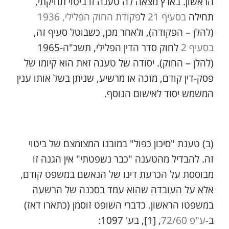
הראשון. בארץ מצאה לה טענה זו ביטוי תחיקתי,
תחילה
בסעיף 21
ל
פקודת החוק הפלילי, 1936
(להלן – הפקודה), ולאחר מכן, כשבוטל סעיף זה,
בסעיף 2
לחוק סדר הדין הפלילי, תשכ"ה-1965
(להלן – החוק). יסודה של טענה זאת הוא קיומו של
פסק-דין קודם, מזכה או מרשיע, שניתן בשל אותו ענין
המשמש יסוד לאישום הנוסף.
(ב) טענת "סיכון כפול" במובנו המצומצם של ביטוי
זה. להבדיל מהטענה "כבר נשפטתי" אין הגנה זו
מבוססת על הכרעת דינו של הנאשם במשפט קודם,
אלא על העובדה שהוא עמד בסכנה של הרשעה
במשפטו הראשון. כדברי השופט זוסמן (כתארו דאז)
ב-
ע"פ 72/60
, [1], בע' 1097: