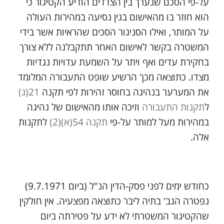
על-פי הסכם שנערך בין הצדדים הודיע הקטיגור כי
הוא חוזר בו מהאישום בגין נסיעה במהירות העולה
על המותר, ואילו הסניגור הסכים שהראיות אשר בידי
המשטרה בקשר לאישום האחר תתקבלנה ללא צורך
בחקירת עדים ואף ויתר על השמעת עדויות נגדיות
מצדו. כתוצאה מכך הרשיע שופט התעבורה המלומד
את המערער בנהיגה בחוסר זהירות לפי תקנה
21(ג)
ל
תקנות התעבורה
וזיכה אותו מהאישום של נהיגה
במהירות מעל למותר על-פי
תקנה 54(א)(2)
לתקנות
אלה.
כחודש ימים לפני פסק-הדין הנ"ל (ביום 9.7.1971)
נפטרה הגב' בתיה ליבר כתוצאה מפצעיה. אין חולקין
שהקטיגור המשטרתי לא ידע על פטירתה ביום