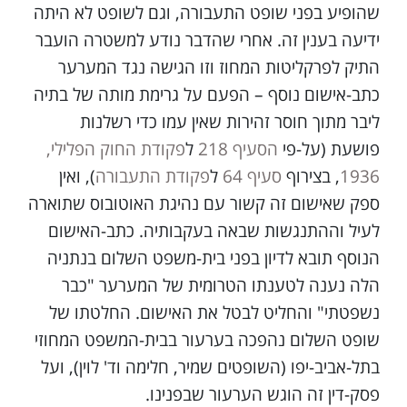
שהופיע בפני שופט התעבורה, וגם לשופט לא היתה
ידיעה בענין זה. אחרי שהדבר נודע למשטרה הועבר
התיק לפרקליטות המחוז וזו הגישה נגד המערער
כתב-אישום נוסף – הפעם על גרימת מותה של בתיה
ליבר מתוך חוסר זהירות שאין עמו כדי רשלנות
פושעת (על-פי
הסעיף 218
ל
פקודת החוק הפלילי,
1936
, בצירוף
סעיף 64
ל
פקודת התעבורה
), ואין
ספק שאישום זה קשור עם נהיגת האוטובוס שתוארה
לעיל וההתנגשות שבאה בעקבותיה. כתב-האישום
הנוסף תובא לדיון בפני בית-משפט השלום בנתניה
הלה נענה לטענתו הטרומית של המערער "כבר
נשפטתי" והחליט לבטל את האישום. החלטתו של
שופט השלום נהפכה בערעור בבית-המשפט המחוזי
בתל-אביב-יפו (השופטים שמיר, חלימה וד' לוין), ועל
פסק-דין זה הוגש הערעור שבפנינו.