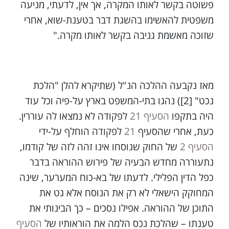
פשוטה בקשר לאותו המקרה, אך אין, לדעתי, מניעה
משפטית להאשימו בהשגת דבר בטענת-שוא, אחרי
שזוכה מאשמת גניבה בקשר לאותו מקרה."
מאז נקבעה ההלכה הנ"ל (שתיקרא להלן "הלכת
נכט" [2]) נהגו בתי-המשפט בארץ על-פיה וכל עוד
היה בתקפו
הסעיף 21
לפקודה לא נמצאו לה עוררין.
כעת, אחרי שהסעיף
21
לפקודה הוחלף על-ידי
הסעיף 2
של החוק שנוסחו אינו זהה לזה של קודמו,
נתעוררה מחדש הבעיה של פירוש ההוראה בדבר
כפל הדין הפלילי. לדעתו של בא-כוח המערער, שינה
המחוקק הישאלי לא רק את הנוסח אלא גט את
התוכן של ההוראה. אפילו נסכים – כך הבינותי את
טענתו – שהלכת נכס הלמה את הוראותיו של
הסעיף