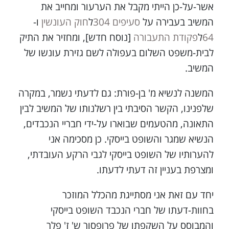
אשר-על-כן הייתי מקבל את הערעור ומחייב את
המשיב בעבירה על
סעיפים 304
ל
חוק העונשין
ו-
64
ל
פקודת התעבורה
[נוסח חדש], ומחזיר את התיק
לבית-משפט השלום בעפולה לשם גזירת עונשו של
המשיב.
המשנה לנשיא מ' בן-פורת: גם לדעתי נשמר, במקרה
שלפנינו, הקשר הסיבתי בין רשלנותו של המשיב לבין
התאונה, מהטעמים שבוארו על-ידי חבריי הנכבדים,
הנשיא שמגר והשופט בייסקי. כן מסכימה אני
להערותיו של השופט בייסקי לגבי הרקע העובדתי,
ומצרפת בעניין זה דעתי לדעתו.
יחד עם זאת אני מסתייגת מהכלל המוזכר
בחוות-דעתו של חברי הנכבד השופט בייסקי
והמבוסס על השקפתו של פרופסור ש' ז' פלר