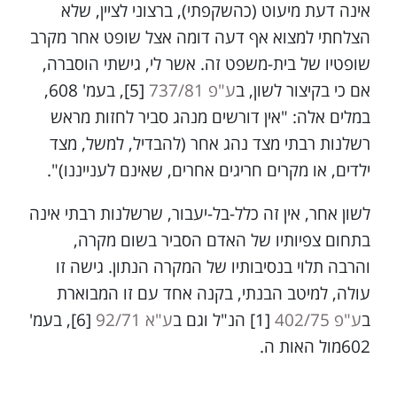
אינה דעת מיעוט (כהשקפתי), ברצוני לציין, שלא
הצלחתי למצוא אף דעה דומה אצל שופט אחר מקרב
שופטיו של בית-משפט זה. אשר לי, גישתי הוסברה,
אם כי בקיצור לשון, ב
ע"פ 737/81
[5], בעמ' 608,
במלים אלה: "אין דורשים מנהג סביר לחזות מראש
רשלנות רבתי מצד נהג אחר (להבדיל, למשל, מצד
ילדים, או מקרים חריגים אחרים, שאינם לענייננו)".
לשון אחר, אין זה כלל-בל-יעבור, שרשלנות רבתי אינה
בתחום צפיותיו של האדם הסביר בשום מקרה,
והרבה תלוי בנסיבותיו של המקרה הנתון. גישה זו
עולה, למיטב הבנתי, בקנה אחד עם זו המבוארת
ב
ע"פ 402/75
[1] הנ"ל וגם ב
ע"א 92/71
[6], בעמ'
602מול האות ה.