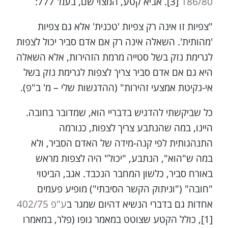
186/80
[3]. אביא קטע, המצוי שם, בעמ' 777:
"צפיות זו אינה רק צפיות 'טכנית' אלא גם צפיות
'מהותית'. השאלה אינה רק אם אדם סביר יכול לצפות
לגרימת נזק בשל סטייה מרמת הזהירות, אלא השאלה
היא גם אם אדם סביר צריך לצפות לגרימת נזק בשל
אי-נקיטת אמצעי זהירות" (ההדגשות שלי – מ' ב"פ).
כל שביקשתי להדגיש בדבריי הוא, שמדובר בחובה.
היינו, במה שהנתבע צריך לצפות, כנורמה
התנהגותית לפי קנה-מידה של האדם הסביר, ולא
במה ש"הוא", הנתבע, "יכול" היה לצפות מראש
באורח סביר, כלשון המחבר הנכבד. אגב, הביטוי
"חובה" ("וניתוק הקשר הסיבתי") מופיע פעמים
אחדות גם בדברי הנשיא דהיום שמגר ב
ע"פ 402/75
[1], כולל הקטע שצוטט במאמר גופו (פלר, במאמרו