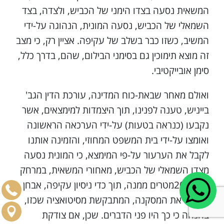
המשאית נסעה בצדו הימני של הכביש, ולצדה, בצד
השמאלי של הכביש, נסעה המונית, הנהוגה על-ידי
המשיב, כשזו כבר בשלב של עקיפה. אציין רק, כי מצב
זה מוצא תימוכין גם בסימני הבילום, שהם, בדרך כלל,
סימן אובייקטיבי.
ואולם מאחר שבאת-כוח המדינה, עורכת הדין הגב'
בייניש, טענה לפנינו, תוך היצמדות למימצאים, אשר
נקבעו (כנראה בטעות) על-ידי הערכאה הראשונה
ואומצו על-ידי בית המשפט המחוזי, והזמינה אותנו
לקבל את הערעור על-פי המימצא, כי המונית נסעה
מצדו השמאלי של הכביש, מאחורי המשאית, במרחק
של כ- 20מטרים ממנה, תוך כדי ניסיון עקיפה, אבחן
אף אני את המסקנה, המתבקשת מסיטואציה שכזו,
בהנחה כי כך היו פני הדברים. שכן, אם צודקת