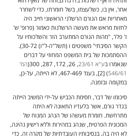
ותהיה זו אף רשלנות בדרגה גבוהה של מאן-דהוא
אחר, אין בו, כשלעצמו, בשל חומרתו, כדי לשחרר
מאחריות אם הגורם הרשלני הראשוני חייב היה
לחזות מראש את מעשה הרשלנות כאמור (פרופ' ש'
ז' פלר, "מהות הגורם המתערב הזר והשלכותיו על
הקשר הסיבתי" משפטים ו (תשל"ה-ל"ו) 30-72).
ההסתמכות של בית המשפט המחוזי על דברים
שנאמרו ב
ע"א 23/61
, 26, 172, 287, 300(
המ'
546/61
) [2], בעמ' 467-469, לא הייתה, על-כן,
במקומה ובזמנה.
סיכומו של דבר, חסימת הכביש על-ידי המשיב הייתה
בגדר גורם, אשר בלעדיו התאונה לא היתה
מתרחשת. חומרת מעשהו של הנהג המנוח של
המכונית הפרטית, שנהג במהירות וללא רישיון נהיגה,
לא היה בה, בנסיבותיו העובדתיות של מקרה זה, כדי