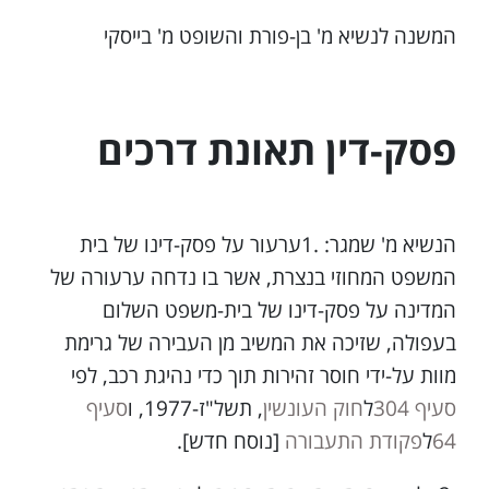
המשנה לנשיא מ' בן-פורת והשופט מ' בייסקי
פסק-דין תאונת דרכים
הנשיא מ' שמגר: .1ערעור על פסק-דינו של בית
המשפט המחוזי בנצרת, אשר בו נדחה ערעורה של
המדינה על פסק-דינו של בית-משפט השלום
בעפולה, שזיכה את המשיב מן העבירה של גרימת
מוות על-ידי חוסר זהירות תוך כדי נהיגת רכב, לפי
סעיף 304
ל
חוק העונשין
, תשל"ז-1977, ו
סעיף
64
ל
פקודת התעבורה
[נוסח חדש].