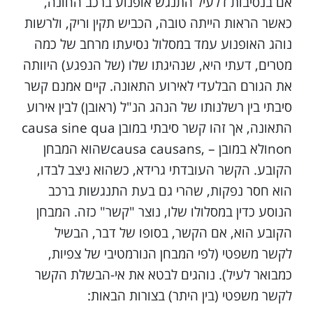
אם בנסיבות דלעיל התנגש אופנוע ברכב החונה,
כאשר הראות הייתה טובה, הכביש תקין וריק, ולרשות
נוהג האופנוע עמד במסלול נסיעתו מרחב של כמה
מטרים, דעתי היא, שנהיגתו שלו (של הנפגע) היוותה
את הגורם הבלעדי לאירוע התאונה. קיים אמנם קשר
סיבתי בין רשלנותו של הנהג הנ"ל (ראובן) לבין אירוע
התאונה, אך זהו קשר סיבתי במובן causa sine qua
nonולא במובן – ,causa causansשהוא המבחן
הקובע. הקשר העובדתי גרידא, כשהוא ניצב לבדו,
הוא חסר נפקות, שהרי גם בעת התנגשות ברכב
הנוסע כדין במסלולו שלו, נוצר "קשר" כזה. המבחן
הקובע הוא, אם הקשר, בסופו של דבר, הבשיל
לקשר משפטי (לפי המבחן הנורמטיבי של צפיות,
כמבואר לעיל). נוהגים לבטא את אי-הבשלת הקשר
לקשר משפטי (בין היתר) בצורות הבאות: