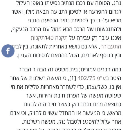
נהג, הסוטה עם רכבו מנתיב נסיעתו באופן העלול
לגרום להפרעה או לסיכון לתנועה הבאה מולו, ואשר
מביא על-ידי כך לסתימת נתיב הנסיעה הנגדי
ולהתנגשותו של הרכב הבא ממול עם הרכב הנעקף,
איננו עובר רק עבירה על
תקנה 40
ל
תקנות
התעבורה
, אלא גם נושא באחריות לתאונה, בין לבדו
ובין בנוסף לאחרים, הכול בהתאם לנסיבות העניין.
במה דברים אמורים; בית-משפט זה הבהיר הבהר
היטב ב
ע"פ 402/75
[1], כי מעשה רשלנות של אחר
אין בו, כשלעצמו, כדי לשחרר מאחריות פלילית את מי
שעושה מעשה של הפרת חובת זהירות, אשר
כתוצאה ממנו נגרם נזק כאשר חייב היה לחזות
מראש, כי המעשה או המחדל עשויים להזיק, וכי אדם
אחר עלול להיפגע ולסבול נזק. מעשה רשלנות,