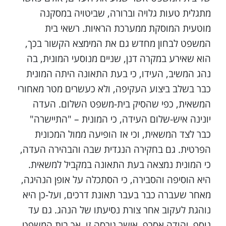
מתגלית טעות גלויה וברורה, שביטויה במסקנה
מוטעית המוסקת ממערכת הראיות. רשאי בית
המשפט לבחון מחדש גם את המימצא הקשור בכך,
הוא שאירע במקרה דנן, שניים מנוסעי המונית, בה
נהג המשיב, העידו, כי בעת התאונה היתה המונית
כבר בשלב ביצוע העקיפה, ולא כעשרים מטר מאחורי
המשאית, כפי שהסיק בית-משפט השלום. העדה
יונינה איש-שלום העידה, כי המונית – "התיישרה"
כבר לצד המשאית, וכי אז הופיעה ממול המכונית
הפרטית. גם בחקירה הנגדית שבה והבהירה העדה,
כי המונית נמצאה בעת התאונה במקביל למשאית.
היא הוסיפה והסבירה, כי הסתכלה על אופן הנהיגה,
מאחר שעברה כבר בעבר תאונת דרכים, ועל-כן היא
נוהגת לעקוב אחר צורת נסיעתו של הנהג. גם עד
נוסף, יהודה אסרף, אישר גירסה זו, אך בית המשפט