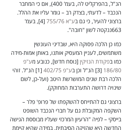
הנ"ל, בהפרקליט לה, בעמ' 400), אם כי המחבר
הנכבד – לדעתי, בצדק רב – גומר עליו את ההלל.
ברצוני להעיר, כי גם ב
ע"א 755/76
[4], בעמ'
663ננקטה לשון "חובה".
כמו כן הלכה פסוקה היא, שבדיני העונשין
משתמשים, לעניין המעסיק אותנו, באותן אמות-מידה
כמו ב
פקודת הנזיקין
[נוסח חדש], כנובע מ
ע"פ
186/80
[3] הנ"ל וכן ב
ע"פ 402/75
[1] הנ"ל. זוהי
הלכה רבת שנים המושרשת היטב (ועל-כן, לשם
שינויה דרושה התערבות המחוקק).
ברצוני גם להתייחס להשקפתו של פרופ' פלר –
השקפה המקובלת גם על חברי הנכבד השופט
בייסקי – לפיה "הרעיון המרכזי שעליו מבוססת הגישה
החדשה היא שהזיקה הסיבתית, במידה שהיא קיימת