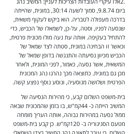
.2אלו עיקרי העובדות הצריכות לעניין: המשיב נהג
ביום 9.8.74, סמוך לשעה 30:14, במונית, שהייתה
בדרכה מעפולה לטבריה. הוא ביקש לעקוף משאית,
שנסעה לפניו, וסטה, על-כן, לשמאלו של הכביש, כדי
להתחיל בעקיפה. אותה עת נעה מולו מכונית פרטית,
וכאשר זו הבחינה במונית, סטתה לצד שמאל של
הכביש מכיוון נסיעתה והתנגשה בדופן שמאל של
המשאית, אשר נסעה, כאמור, לפני המונית, ולאחר
מכן גם במונית. כתוצאה מכך נהרגו נהג המכונית
הפרטית ושלושה מנוסעיה, ונוסע נוסף נפצע קשה.
בית-משפט השלום קבע, כי מהירות הנסיעה של
המשיב הייתה כ- 44קמ"ש, בו בזמן שהמכונית שבאה
ממול נסעה במהירות גבוהה, אותה העריך מומחה
מטעם הסניגוריה ב- 120קמ"ש. כן קבע בית-משפט
השלום, כי עובר לתאונה נהג המשיב בצדו השמאלי