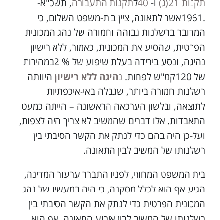
תקנות 21(ג)
ו-
40
ל
תקנות התעבורה
, תשכ"א-
.1961אשר לתאונה, ציין בית-משפט השלום, כי
המדובר ברשלנות גבוהה וחמורה של נהג המכונית
הפרטית, שהסיע את המכונית, כאמור, ללא רישיון
נהיגה, ונסע בירידה בעלת שיפוע של % 2במהירות
של 120קמ"ש לפחות.
נ
היגה ללא רישיון
היוותה
רשלנות חמורה ביותר, שגבלה באי-איכפתיות
לתוצאה, ובלשון הערכאה הראשונה – הייתה כמעט
התאבדות. אלו דברים שהמשיב לא צריך היה לצפות,
ועל-כן היה בהם כדי לנתק את הקשר הסיבתי בין
רשלנותו של המשיב לבין התאונה.
בית המשפט המחוזי, לפניו התברר ערעור המדינה,
הגיע אף הוא לכלל מסקנה, כי היה במעשיו של נהג
המכונית הפרטית כדי לנתק את הקשר הסיבתי בין
רשלנותו של המשיב לבין אירוע התאונה. אף הוא