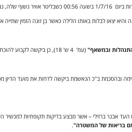
והול של 385 מק"ג.
תנהלות ובמשאף"
(עמ' 4 ש' 18), כן ביקשה לקבוע להוכחות על מנת להוכיח את חפותה.
כחות נקבע ליום 8/3/17, אולם המאשימה ובהסכמת ב"כ הנאשמת ביקשה לדחות א
ד אבנר ברזילי – אשר מבצע בדיקות תקופתיות למכשיר הינ
ם בריאות של המשטרה"
.