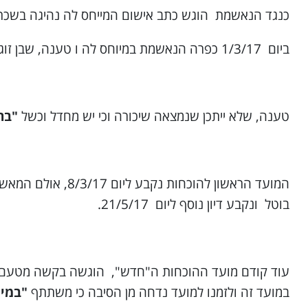
כנגד הנאשמת הוגש כתב אישום המייחס לה נהיגה בשכרות ביום 1/7/16 בשעה 00:56 כשבליטר אוויר נשוף שלה, נמדדה רמת אלכ
ביום 1/3/17 כפרה הנאשמת במיוחס לה ו טענה, שבן זוגה והיא יצאו לבלות באותו הלילה כאשר בן זוגה הזמין שתייה אלכוהולית והיא לגמה מאותה הכוסית.
טענה, שלא ייתכן שנמצאה שיכורה וכי יש מחדל וכשל
"בה
המועד הראשון להו
בוטל ונקבע דיון נוסף ליום 21/5/17.
עוד קודם מועד ההוכחות ה"חדש", הוגשה בקשה מטעם הע
במועד זה ולזמנו למועד נדחה מן הסיבה כי משתתף
"במיז