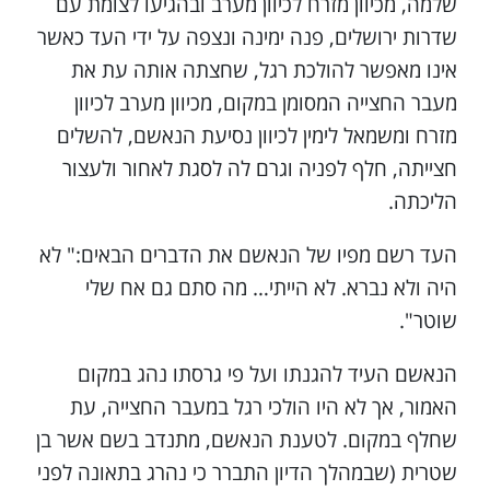
שלמה, מכיוון מזרח לכיוון מערב ובהגיעו לצומת עם
שדרות ירושלים, פנה ימינה ונצפה על ידי העד כאשר
אינו מאפשר להולכת רגל, שחצתה אותה עת את
מעבר החצייה המסומן במקום, מכיוון מערב לכיוון
מזרח ומשמאל לימין לכיוון נסיעת הנאשם, להשלים
חצייתה, חלף לפניה וגרם לה לסגת לאחור ולעצור
הליכתה.
העד רשם מפיו של הנאשם את הדברים הבאים:" לא
היה ולא נברא. לא הייתי… מה סתם גם אח שלי
שוטר".
הנאשם העיד להגנתו ועל פי גרסתו נהג במקום
האמור, אך לא היו הולכי רגל במעבר החצייה, עת
שחלף במקום. לטענת הנאשם, מתנדב בשם אשר בן
שטרית (שבמהלך הדיון התברר כי נהרג בתאונה לפני