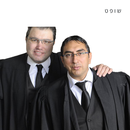
ש ו פ ט