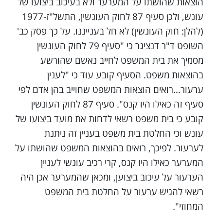
הוצאות שהושתו על המערער ולא בעיכוב ביצועו של
עונש, ולכן סעיף 87 לחוק העונשין, התשל"ז-1977
(להלן: חוק העונשין) לא חל בענייננו. על כך פסק כב'
השופט ד"ר דנציגר כי "סעיף 79 לחוק העונשין
מסמיך את בית המשפט לחייב נאשם שהורשע
בהוצאות משפט. הסעיף קובע עוד כי "לענין
ערעור…רואים הוצאות המשפט שחוייב בהן אדם לפי
סעיף זה כאילו היו קנס". סעיף 87 לחוק העונשין
קובע כי בית משפט רשאי לדחות את מועד ביצועו של
עונש וכי החלטת בית משפט בעניין זה ניתנת
לערעור. לפיכך, רואים בהוצאות המשפט שהושתו על
המערער כאילו היו קנס, קרי רכיב עונשי לעניין
הערעור על עיכוב ביצוען, ומכאן שהמערער אכן היה
רשאי להגיש ערעור על החלטת בית המשפט
המחוזי".