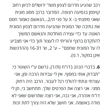
רכב שהגיע מדרום לצפון משד' ירושלים לכיוון רחוב
קויפמן בנסיעה רצופה. המדובר ברכב מסוג מונית
שאני סימנתי ב- X על פני ת/2…הנאשם כאמור חסם
את נתיבה של המונית שהגיעה מדרום לצפון המונית
האטה עד כדי עצירה מוחלטת והנאשם המשיך
להתקדם ברצף והוריתי לו לעצור תוך כדי אני מצביע
לו על המונית שחסם" – ע' 2, ש' 16-31 (ההדגשות
אינן במקור, ר.פ).
6.
בדברי הנהג בדו"ח (ת/1), נרשם ע"י השוטר כי:
"תבדוק אותי במסוף. אין לי עבירות הרבה זמן, אני
עצרתי ונתתי להולכי רגל לעבור. הרכב היה רחוק
ממני. אני רוצה את הפרטים שלך. תתחשב בי, תן לי
דו"ח אזהרה, אני נכה, אני רוצה שתרשום שאני לא
מודה באשמה. אני חושב שלא היה צורך לתת זכות