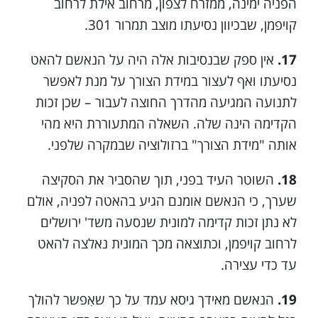
הפניה ימינה, ממזרח לצפון, מרחוב אילת לרחוב
קויפמן, שבכיוון נסיעתו מוצב תמרור 301.
17.
אין ספק שבנסיבות אלה היה על הנאשם להאט
נסיעתו ואף לעצור במידת הצורך על מנת לאפשר
לתנועה המגיעה מהדרך החוצה לעבור – שכן זכות
הקדימה הינה שלה. השאלה המתעוררת היא מהי
אותה "מידת הצורך" ברזולוציה שבמקרה שלפני.
18.
השוטר העיד בפני, תוך שהסביר את הסקיצה
שערך, כי הנאשם אומנם הגיע בהאטה לפניה, אולם
לא נתן זכות קדימה למונית שנסעה משד' ירושלים
לרחוב קויפמן, וכתוצאה מכך המונית נאלצה להאט
עד כדי עצירה.
19.
הנאשם מאידך גיסא עמד על כך שאִפשר להולך