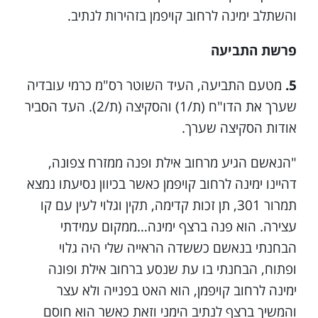
והשתלב ימינה לרחוב קויפמן בזהירות לנתיב.
פרשת התביעה
5.
מטעם התביעה, העיד השוטר רס"מ כרמי עובדיה
שערך את הדו"ח (ת/1) והסקיצה (ת/2). העד הסביר
אודות הסקיצה שערך.
"הנאשם הגיע מרחוב אילת ופנה ממזרח צפונה,
דהיינו ימינה לרחוב קויפמן כאשר בכיוון נסיעתו נמצא
תמרור 301, תן זכות קדימה, תקין וגלוי לעין עם קו
עצירה. הוא פנה ברצף ימינה…ממקום עמידתי
הבחנתי בנאשם כששדה הראייה שלי היה גלוי
ופתוח, הבחנתי בו עת שנסע ברחוב אילת ופונה
ימינה לרחוב קויפמן, הוא האט בפנייה ולא עצר
והמשיך ברצף לנתיב הימני וזאת כאשר הוא חוסם