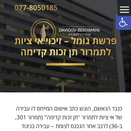
077-8050185
פתח סרגל נגישות
פרשת גומל – זיכוי אי ציות
לתמרור תן זכות קדימה
כנגד הנאשם, הוגש כתב אישום המייחס לו עבירה
של אי ציות לתמרור "תן זכות קדימה" (תמרור 301,
ב-36) לרכב אחר הנכנס לצומת – עבירה בניגוד