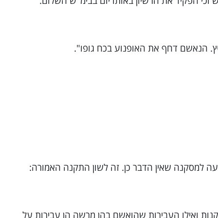
נות ואילו העבירות שהואשם בהן מרשה הן עבירות על