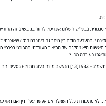
ית.
נגורית בבימ"ש השלום אינו יכול לחזור בו, בשלב זה מהודיית
לטענת הסנגורית, שההודייה ה
נה זו לא הייתי חושש. העובדה מס' 7 שבכתב-האישום היא מסקנה של התיאור העוב
כן לא מתעוררת כלל השאלה אם אפשר עפ"י דין ואם ראוי עפ