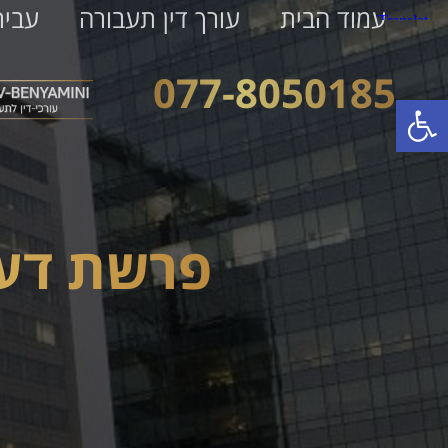
עמוד הבית
עורך דין תעבורה
עביר
077-8050185
פתח סרגל נגישות
פרשת דעב