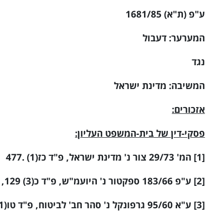
ע"פ (ת"א) 1681/85
המערער: דעבול
נגד
המשיבה: מדינת ישראל
אזכורים:
פסקי-דין של בית-המשפט העליון:
[1] המ' 29/73 צור נ' מדינת ישראל, פ"ד כז(1) .477
[2] ע"פ 183/66 ספקטור נ' היועמ"ש, פ"ד כ(3) 129, .133
[3] ע"א 95/60 גרפונקל נ' סהר חב' לביטוח, פ"ד טו(1) 403.