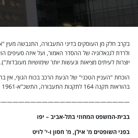
בקרב חלק מן העוסקים בדיני התעבורה, התגבשה מעין "אגד
ולרדת לגנאלוגיה של ההסדר האמור, ועל איזה סעיפים הוא 
יוצרות לעיתים מציאות ונעשות יותר שימושיות מעובדות").
הוכחת "העניין הטכני" של הנעת הרכב בכוח הגוף, אין בה
בהוראות תקנה 164 לתקנות התעבורה, התשכ"א-1961 ("הסעה בכוח הגוף") אשר קובעת: "לעניין חלק זה, מי שמסיע רכב בכוח גופו דינו כדין נוהג".
——————————————————————–
בבית-המשפט המחוזי בתל-אביב – יפו
בפני השופטים מ' אילן, מ' חסון ו-י' לויט