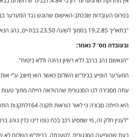
אין מחלוקת שהמערער דון ב- 1.4.84בבימ"ש השלום בבאר-שבע, בגין תאונת דרכים, בין היתר לשלילת רשיונו ל- 12חודש וכי הפקיד את הרשיון באותו יום בבימ"ש השלום.
בפרוט העובדות שבכתב-האישום שהוגש נגד המערער בבימ
"בתאריך 19.2.85 בסמוך לשעה 23.50 בבת-ים, נהג הנאשם באופנוע דרבי מס' 83-026- 20ברח' כצנלסון פינת אנילביץ. הנאשם דחף את האופנוע בכח גופו".
ובעובדה מס' 7 נאמר:
"הנאשם נהג ברכב ללא רשיון נהיגה וללא ביטוח".
המערער הופיע בבימ"ש השלום כאשר הוא מיוצג ע"י אותה ס
עתה מסבירה לנו הסנגורית שההודאה הייתה מתוך טעות 
היא הייתה סבורה כי לאור הוראות תקנה 164לתקנות התעבורה [12] עבר המערער את העבירות שיוחסו לו, ועכשיו הגיעה למסקנה שאין הדבר כן. זה לשון התקנה האמורה:
"לענין חלק זה, מי שמסיע רכב בכח גופו דינו כדין נוהג ברכ
בעת שהופיעה הסנגורית, לטענתה, בבימ"ש השלום לא שמה 