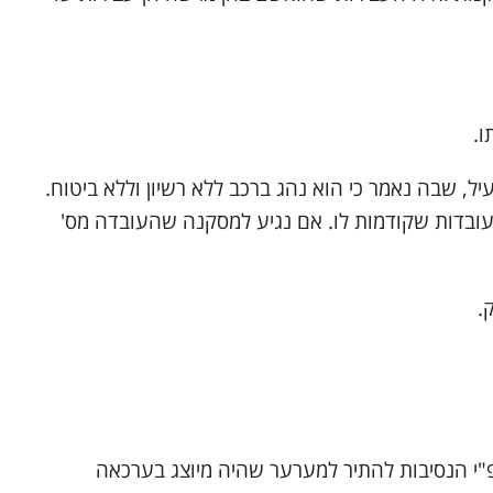
ו.
יא בעובדות טוענת ב"כ המדינה שהמערער הודה בין היתר גם בעובדה מס' 7שאזכרתי לעיל, שבה נאמר כי הוא נהג ברכב ללא רשיון וללא ביטוח.
דתי המפורט בפרטי העובדות שקודמות לו. אם נגיע למסקנה שהעובדה מס'
"י הנסיבות להתיר למערער שהיה מיוצג בערכאה