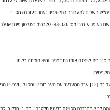
"ש השלום לתעבורה בתל-אביב נאמר בעובדה מס' 1:
נגורית שייצגה אותו גם לפנינו והיא הודתה בשמו.
משפטית.
ב".
לב שההגדרה מסוייגת "לענין חלק זה", דהיינו חלק ב' לתק