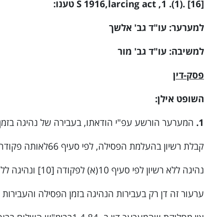
[16] .(1). 1, S 1916,larcing act טענו:
למערער: עו"ד גב' אלשך
למשיבה: עו"ד גב' מור
פסק-דין
השופט אילן:
1.
המערער הורשע עפ"י הודאתו, בעבירה של נהיגה בזמן פסילה, לפי סעיף 67(א
קבלת רשיון בהעלמת הפסילה, לפי סעיף 66לאותה פקודה [10].
נהיגה ללא רשיון לפי סעיף 10(א) לפקודה [10] ונהיגה ללא ביטוח לפי סעיף 2לפקודת ביטוח כלי-רכב [11].
ערעור זה דן רק בעבירות הנהיגה בזמן הפסילה והעבירות הנ