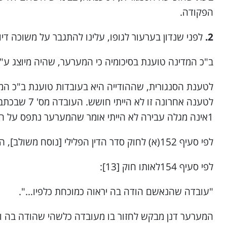
הפקודה.
2.
לפני שנדון בערעור לגופו, עלינו להתגבר על משוכה דיונ
ב"כ המדינה טוענת בסיכומיה כי המערער, שהיה מיוצג ע"י ס
לטענה אחרו
1אינה מגלה עבירה לא הייתי אומר שהמערער נתפס על הודאתו בעובדה מס' 7.
לפי סעיף 152(א) לחוק סדר הדין הפלילי [נוסח משולב], התשמ"ב¬ 1982[13] הנאשם מודה בעובדות ולא בסעיפי החוק.
לפי סעיף 154לאותו חוק [13]:
"עובדה שהנאשם הודה בה יראוה כמוכחת כלפיו…".
המערער דנן מבקש לחזור בו מעובדה כלשהי שהודה בה ול